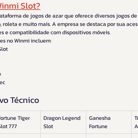
Winmi Slot?
ataforma de jogos de azar que oferece diversos jogos de 
o, roleta e muito mais. A empresa se destaca por sua acess
s e compatibilidade com dispositivos móveis.
res no Winmi incluem:
lot
e
tec
vo Técnico
Fortune Tiger 
Dragon Legend 
Ganesha 
T
Slot 777
Slot
Fortune
A