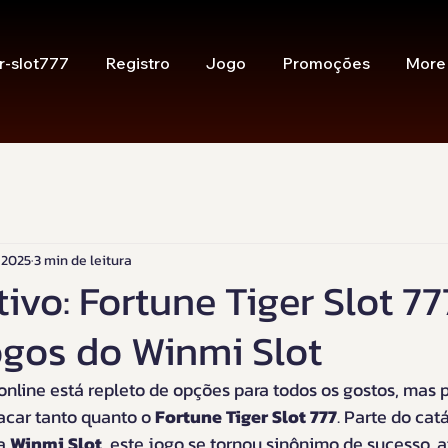
r-slot777
Registro
Jogo
Promoções
More
e 2025
3 min de leitura
vo: Fortune Tiger Slot 77
ogos do Winmi Slot
nline está repleto de opções para todos os gostos, mas p
car tanto quanto o 
Fortune Tiger Slot 777
. Parte do cat
a 
Winmi Slot
, este jogo se tornou sinônimo de sucesso, a