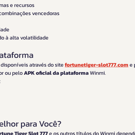
mas e recursos
 combinações vencedoras
dade
do à alta volatilidade
lataforma
disponíveis através do site 
fortunetiger-slot777.com
 e
r ou pelo 
APK oficial da plataforma
 Winmi.
:
elhor para Você?
rtune Tiger Slot 777
 e os outros títulos do Winmi depende