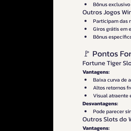
Bônus exclusivo
Outros Jogos Wi
Participam das
Giros grátis em 
Bônus específic
🚩 Pontos For
Fortune Tiger Sl
Vantagens:
Baixa curva de 
Altos retornos f
Visual atraente 
Desvantagens:
Pode parecer si
Outros Slots do
Vantagens: