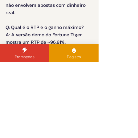
não envolvem apostas com dinheiro 
real.
Q: Qual é o RTP e o ganho máximo?
A: A versão demo do Fortune Tiger 
mostra um RTP de ~96,81%, 
volatilidade média e ganhos máximos 
de até 2500× sua aposta. (Fonte: 
Promoções
Registro
Sportsbet)
Q: Posso praticar estratégias de 
apostas com segurança?
A: Sim - a versão Demo é 
especialmente adequada para ajustar 
os valores das apostas e observar os 
resultados de pagamento sem riscos. 
(Fonte: Casinos.com)