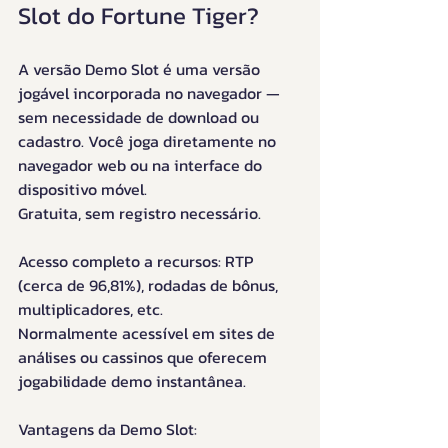
Slot do Fortune Tiger?
A versão Demo Slot é uma versão 
jogável incorporada no navegador — 
sem necessidade de download ou 
cadastro. Você joga diretamente no 
navegador web ou na interface do 
dispositivo móvel.
Gratuita, sem registro necessário.
Acesso completo a recursos: RTP 
(cerca de 96,81%), rodadas de bônus, 
multiplicadores, etc.
Normalmente acessível em sites de 
análises ou cassinos que oferecem 
jogabilidade demo instantânea.
Vantagens da Demo Slot: