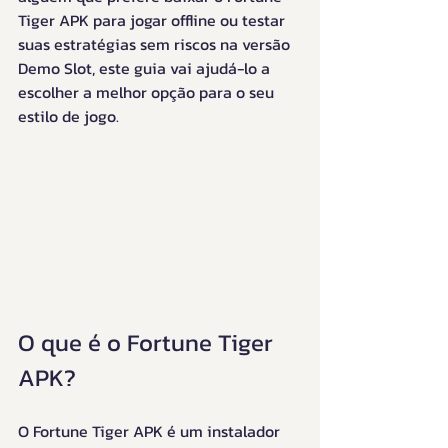
Tiger APK para jogar offline ou testar 
suas estratégias sem riscos na versão 
Demo Slot, este guia vai ajudá-lo a 
escolher a melhor opção para o seu 
estilo de jogo.
O que é o Fortune Tiger 
APK?
O Fortune Tiger APK é um instalador 