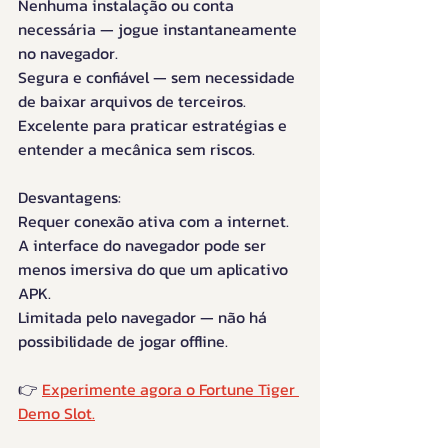
Nenhuma instalação ou conta 
necessária — jogue instantaneamente 
no navegador.
Segura e confiável — sem necessidade 
de baixar arquivos de terceiros.
Excelente para praticar estratégias e 
entender a mecânica sem riscos.
Desvantagens:
Requer conexão ativa com a internet.
A interface do navegador pode ser 
menos imersiva do que um aplicativo 
APK.
Limitada pelo navegador — não há 
possibilidade de jogar offline.
👉 
Experimente agora o Fortune Tiger 
Demo Slot.