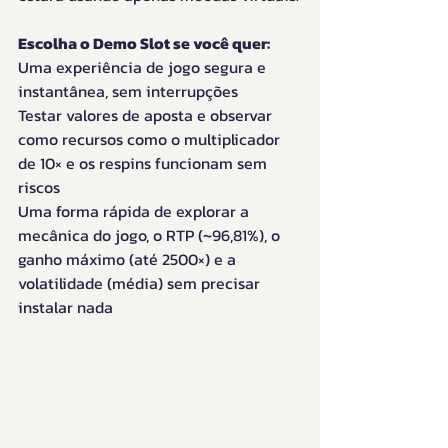
Escolha o Demo Slot se você quer:
Uma experiência de jogo segura e 
instantânea, sem interrupções
Testar valores de aposta e observar 
como recursos como o multiplicador 
de 10× e os respins funcionam sem 
riscos
Uma forma rápida de explorar a 
mecânica do jogo, o RTP (~96,81%), o 
ganho máximo (até 2500×) e a 
volatilidade (média) sem precisar 
instalar nada