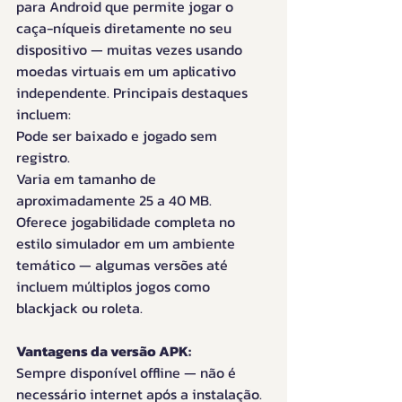
para Android que permite jogar o 
caça-níqueis diretamente no seu 
dispositivo — muitas vezes usando 
moedas virtuais em um aplicativo 
independente. Principais destaques 
incluem:
Pode ser baixado e jogado sem 
registro.
Varia em tamanho de 
aproximadamente 25 a 40 MB.
Oferece jogabilidade completa no 
estilo simulador em um ambiente 
temático — algumas versões até 
incluem múltiplos jogos como 
blackjack ou roleta.
Vantagens da versão APK:
Sempre disponível offline — não é 
necessário internet após a instalação.