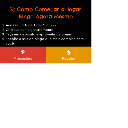
🚀 Como Começar a Jogar
Bingo Agora Mesmo
Acesse
Fortune Tiger Slot 777
Crie sua conta gratuitamente
Faça um depósito e aproveite os bônus
Escolha a sala de bingo que mais combina com
você
Compre suas cartelas e boa sorte!
Promoções
Registro
🎉 Conclusão: Bingo é
Diversão Garantida no Winmi
Com várias opções de salas, promoções
atrativas, bônus diários e uma comunidade
animada, o bingo no Winmi proporciona uma
das experiências mais completas do mercado.
Não importa se você joga por diversão ou está
em busca de prêmios reais, aqui você
encontrará tudo o que precisa para transformar
cada partida em um momento especial.
Não perca mais tempo! Junte-se agora ao
universo do bingo online no Winmi e descubra
por que milhares de jogadores já estão se
divertindo e ganhando todos os dias!