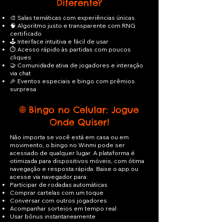
Diferente?
🎨 Salas temáticas com experiências únicas
🧠 Algoritmo justo e transparente com RNG
certificado
🕹️ Interface intuitiva e fácil de usar
⏱️ Acesso rápido às partidas com poucos
cliques
🤝 Comunidade ativa de jogadores e interação
via chat
🎉 Eventos especiais e bingo com prêmios
surpresa
🌐 Bingo no Celular: Jogue
Onde Quiser!
Não importa se você está em casa ou em
movimento, o bingo no Winmi pode ser
acessado de qualquer lugar. A plataforma é
otimizada para dispositivos móveis, com ótima
navegação e resposta rápida. Baixe o app ou
acesse via navegador para:
Participar de rodadas automáticas
Comprar cartelas com um toque
Conversar com outros jogadores
Acompanhar sorteios em tempo real
Usar bônus instantaneamente