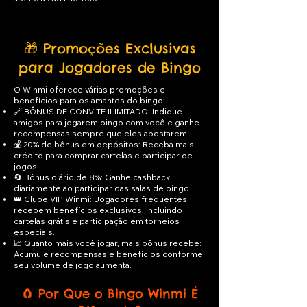
🎁 Promoções Exclusivas
para Jogadores de Bingo
O Winmi oferece várias promoções e
benefícios para os amantes do bingo:
🔗 BÔNUS DE CONVITE ILIMITADO: Indique
amigos para jogarem bingo com você e ganhe
recompensas sempre que eles apostarem.
💰 20% de bônus em depósitos: Receba mais
crédito para comprar cartelas e participar de
jogos.
🔄 Bônus diário de 8%: Ganhe cashback
diariamente ao participar das salas de bingo.
👑 Clube VIP Winmi: Jogadores frequentes
recebem benefícios exclusivos, incluindo
cartelas grátis e participação em torneios
especiais.
📈 Quanto mais você jogar, mais bônus recebe:
Acumule recompensas e benefícios conforme
seu volume de jogo aumenta.
🧲 Por Que o Bingo Winmi É