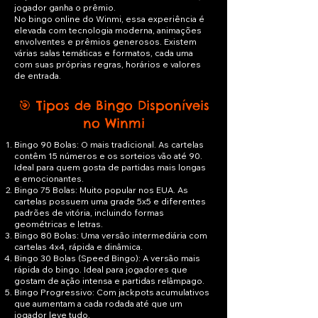
jogador ganha o prêmio.
No bingo online do Winmi, essa experiência é
elevada com tecnologia moderna, animações
envolventes e prêmios generosos. Existem
várias salas temáticas e formatos, cada uma
com suas próprias regras, horários e valores
de entrada.
🎯 Tipos de Bingo Disponíveis
no Winmi
Bingo 90 Bolas: O mais tradicional. As cartelas
contêm 15 números e os sorteios vão até 90.
Ideal para quem gosta de partidas mais longas
e emocionantes.
Bingo 75 Bolas: Muito popular nos EUA. As
cartelas possuem uma grade 5x5 e diferentes
padrões de vitória, incluindo formas
geométricas e letras.
Bingo 80 Bolas: Uma versão intermediária com
cartelas 4x4, rápida e dinâmica.
Bingo 30 Bolas (Speed Bingo): A versão mais
rápida do bingo. Ideal para jogadores que
gostam de ação intensa e partidas relâmpago.
Bingo Progressivo: Com jackpots acumulativos
que aumentam a cada rodada até que um
jogador leve tudo.