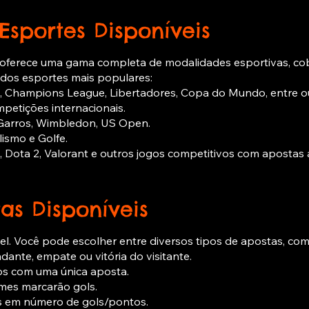
Esportes Disponíveis
oferece uma gama completa de modalidades esportivas, cob
s dos esportes mais populares:
ue, Champions League, Libertadores, Copa do Mundo, entre o
petições internacionais.
 Garros, Wimbledon, US Open.
lismo e Golfe.
 Dota 2, Valorant e outros jogos competitivos com apostas 
as Disponíveis
el. Você pode escolher entre diversos tipos de apostas, com
ndante, empate ou vitória do visitante.
os com uma única aposta.
imes marcarão gols.
 em número de gols/pontos.