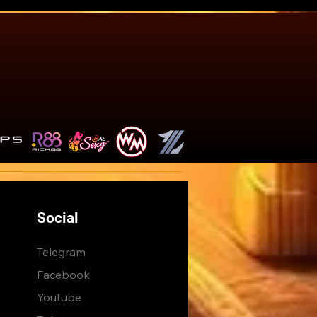
Social
Telegram
Facebook
Youtube