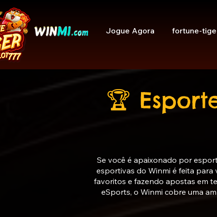
Jogue Agora
fortune-tige
🏆 Esport
Se você é apaixonado por esport
esportivas do Winmi é feita par
favoritos e fazendo apostas em t
eSports, o Winmi cobre uma amp