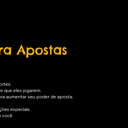
ra Apostas
rtes:
 que eles jogarem.
a aumentar seu poder de aposta.
ões especiais.
 você.