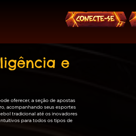
ligência e
ode oferecer, a seção de apostas
ucro, acompanhando seus esportes
bol tradicional até os inovadores
tuitivos para todos os tipos de