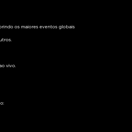
rindo os maiores eventos globais
utros.
ao vivo.
o: