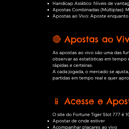
Handicap Asiático: Níveis de vanta
Apostas Combinadas (Múltiplas): M
Apostas ao Vivo: Aposte enquanto 
🔴 Apostas ao V
As apostas ao vivo são uma das fu
observar as estatísticas em tempo 
rápidas e certeiras.
A cada jogada, o mercado se ajusta
partidas em tempo real e quer apro
📱 Acesse e Apo
O site do Fortune Tiger Slot 777 é 
Apostar de onde estiver
Acompanhar placares ao vivo