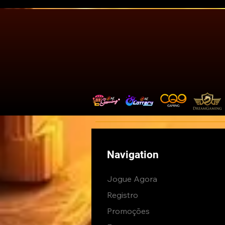
Navigation
Jogue Agora
Registro
Promoções