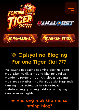
🐯 Opisyal na Blog ng
Fortune Tiger Slot 777
Maligayang pagdating sa aming eksklusibong
blog! Dito, makikita mo ang lahat tungkol sa
mundo ng Fortune Tiger 777 slot at iba pang
mga laro sa platform ng Panalobetvip. Naghanda
kami ng mga review, balita, diskarte, at
mahahalagang tip upang palakasin ang iyong
karanasan sa paglalaro.
🎯 Ano ang makikita mo sa
aming blog?